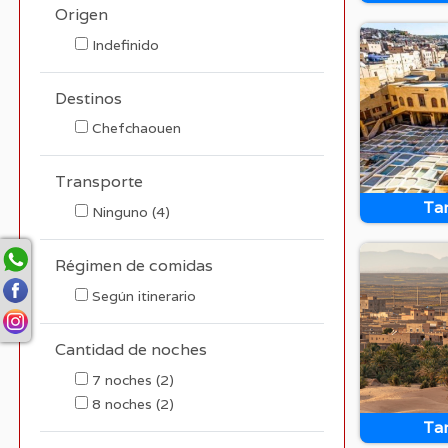
Origen
Indefinido
Destinos
Chefchaouen
Transporte
Tar
Ninguno
(4)
Régimen de comidas
Según itinerario
Cantidad de noches
7
noches
(2)
8
noches
(2)
Tar