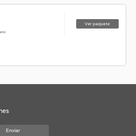
Ver
paquete
ario
ones
Enviar