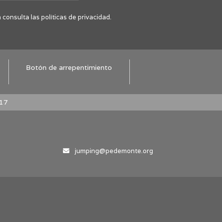
onsulta las políticas de privacidad.
Botón de arrepentimiento
.17
jumping@pedemonte.org