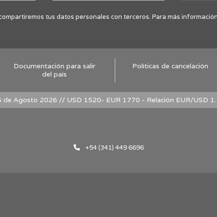
compartiremos tus datos personales con terceros. Para más información c
Documentación para salir
Políticas de cancelación
del país
 de Agosto 2026 // USD 1520- EUR 1770 - Relación EUR/USD 1
+54 (341) 449 6696