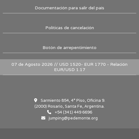
Documentación para salir del país
Políticas de cancelación
Botón de arrepentimiento
07 de Agosto 2026 // USD 1520- EUR 1770 - Relación
EUR/USD 1.17
Sarmiento 854, 4° Piso, Oficina 9.
(2000) Rosario, Santa Fe, Argentina.
+54 (341) 449 6696
jumping@pedemonte.org