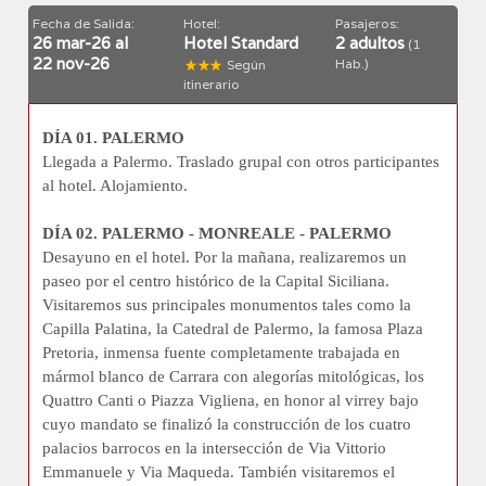
Fecha de Salida:
Hotel:
Pasajeros:
26 mar-26 al
Hotel Standard
2 adultos
(1
22 nov-26
Hab.)
Según
itinerario
DÍA 01. PALERMO
Llegada a Palermo. Traslado grupal con otros participantes
al hotel. Alojamiento.
DÍA 02. PALERMO - MONREALE - PALERMO
Desayuno en el hotel. Por la mañana, realizaremos un
paseo por el centro histórico de la Capital Siciliana.
Visitaremos sus principales monumentos tales como la
Capilla Palatina, la Catedral de Palermo, la famosa Plaza
Pretoria, inmensa fuente completamente trabajada en
mármol blanco de Carrara con alegorías mitológicas, los
Quattro Canti o Piazza Vigliena, en honor al virrey bajo
cuyo mandato se finalizó la construcción de los cuatro
palacios barrocos en la intersección de Via Vittorio
Emmanuele y Via Maqueda. También visitaremos el