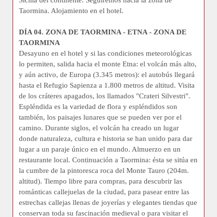
Sicilia del continente. Seguiremos hacia la zona de
Taormina. Alojamiento en el hotel.
DÍA 04. ZONA DE TAORMINA - ETNA - ZONA DE
TAORMINA
Desayuno en el hotel y si las condiciones meteorológicas
lo permiten, salida hacia el monte Etna: el volcán más alto,
y aún activo, de Europa (3.345 metros): el autobús llegará
hasta el Refugio Sapienza a 1.800 metros de altitud. Visita
de los cráteres apagados, los llamados "Crateri Silvestri".
Espléndida es la variedad de flora y espléndidos son
también, los paisajes lunares que se pueden ver por el
camino. Durante siglos, el volcán ha creado un lugar
donde naturaleza, cultura e historia se han unido para dar
lugar a un paraje único en el mundo. Almuerzo en un
restaurante local. Continuación a Taormina: ésta se sitúa en
la cumbre de la pintoresca roca del Monte Tauro (204m.
altitud). Tiempo libre para compras, para descubrir las
románticas callejuelas de la ciudad, para pasear entre las
estrechas callejas llenas de joyerías y elegantes tiendas que
conservan toda su fascinación medieval o para visitar el