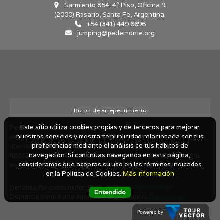
Sarmiento 854, 4° Piso, Oficina 9.
(2000) Rosario, Santa Fe, Argentina.
+54 (341) 449 6696
jumping@pedemonte.org
Boton de arrepentimiento
Este sitio utiliza cookies propias y de terceros para mejorar
Podés cancelar tus compras realizadas de forma online o
nuestros servicios y mostrarte publicidad relacionada con tus
telefonica dentro de un plazo máximo de 10 días desde la fecha
preferencias mediante el análisis de tus hábitos de
que realizaste la compra (Disp.954/2025). Según decreto
navegación. Si continúas navegando en esta página,
809/2024 las tarifas aéreas se rigen por política tarifaria de la
consideramos que aceptas su uso en los términos indicados
compañía aérea informada antes de la contratación.
en la Política de Cookies.
Más información
Defensa del consumidor. Para reclamos
ingrese aquí
Entendido
Denuncia contra una agencia. Para reclamos
ingrese aquí