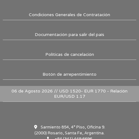
Condiciones Generales de Contratación
Documentación para salir del país
Políticas de cancelación
Botón de arrepentimiento
06 de Agosto 2026 // USD 1520- EUR 1770 - Relación
EUR/USD 1.17
Sarmiento 854, 4° Piso, Oficina 9.
(2000) Rosario, Santa Fe, Argentina.
+54 (341) 449 6696